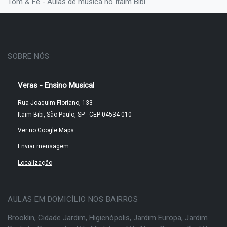
Tom & Fê - Aulas de música no Itaim Bibi
SOBRE NÓS
Veras - Ensino Musical
Rua Joaquim Floriano, 133
Itaim Bibi, São Paulo, SP - CEP 04534-010
Ver no Google Maps
Enviar mensagem
Localização
AULAS EM DOMICÍLIO NOS BAIRROS
Brooklin
,
Cidade Jardim
,
Higienópolis
,
Jardim Europa
,
Jardim