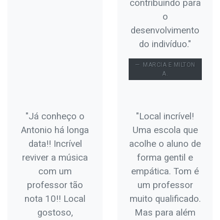
contribuindo para
o
desenvolvimento
do indivíduo."
MARCIA E MILTON
A.
"Já conheço o
"Local incrível!
Antonio há longa
Uma escola que
data!! Incrível
acolhe o aluno de
reviver a música
forma gentil e
com um
empática. Tom é
professor tão
um professor
nota 10!! Local
muito qualificado.
gostoso,
Mas para além