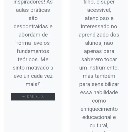
inspiradores! As
filho, é super
aulas práticas
acessível,
são
atencioso e
descontraídas e
interessado no
abordam de
aprendizado dos
forma leve os
alunos, não
fundamentos
apenas para
teóricos. Me
saberem tocar
sinto motivado a
um instrumento,
evoluir cada vez
mas também
mais!"
para sensibilizar
essa habilidade
DANIEL D.
como
enriquecimento
educacional e
cultural,