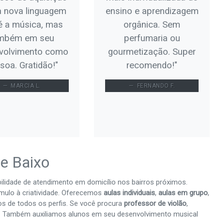
 nova linguagem
ensino e aprendizagem
é a música, mas
orgânica. Sem
mbém em seu
perfumaria ou
volvimento como
gourmetização. Super
soa. Gratidão!"
recomendo!"
MARCIA L.
FERNANDO F.
 e Baixo
ilidade de atendimento em domicílio nos bairros próximos.
tímulo à criatividade. Oferecemos
aulas individuais
,
aulas em grupo
,
os de todos os perfis. Se você procura
professor de violão
,
ho. Também auxiliamos alunos em seu desenvolvimento musical