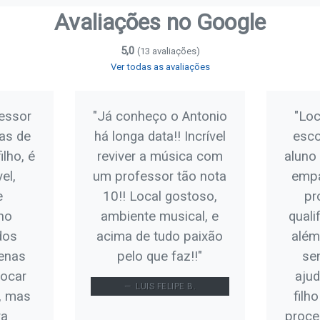
Avaliações no Google
5,0
(13 avaliações)
Ver todas as avaliações
fessor
"Já conheço o Antonio
"Loc
las de
há longa data!! Incrível
esco
lho, é
reviver a música com
aluno 
el,
um professor tão nota
empá
e
10!! Local gostoso,
pr
no
ambiente musical, e
quali
dos
acima de tudo paixão
além
enas
pelo que faz!!"
se
tocar
aju
LUIS FELIPE B.
, mas
filh
ra
proce