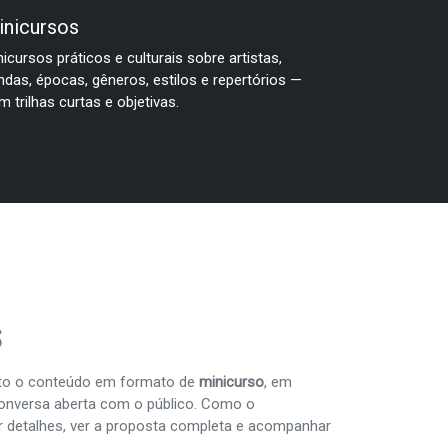
inicursos
nicursos práticos e culturais sobre artistas,
ndas, épocas, gêneros, estilos e repertórios —
m trilhas curtas e objetivas.
s
ento o conteúdo em formato de
minicurso
, em
 conversa aberta com o público. Como o
er detalhes, ver a proposta completa e acompanhar