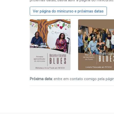
próximas datas, basta abrir a página do minicurso.
Ver página do minicurso e próximas datas
Próxima data:
entre em contato comigo pela página