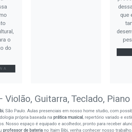
ssa
dessa
omo
que 
nto
ta
tural,
desen
ara o
pes
to do
N A.
 Violão, Guitarra, Teclado, Piano
bi
, São Paulo. Aulas presenciais em nosso home studio, com possib
dologia própria baseada na
prática musical
, repertório variado e es
tos. Nosso espaço é equipado e acolhedor, pronto para receber alun
u
professor de bateria
no Itaim Bibi, venha conhecer nosso trabal