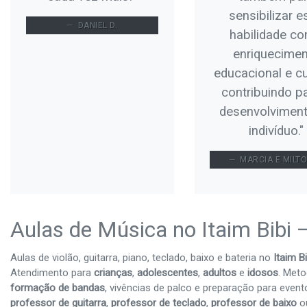
sensibilizar e
DANIEL D.
habilidade c
enriquecime
educacional e cul
contribuindo p
desenvolvimen
indivíduo."
MARCIA E MILTO
Aulas de Música no Itaim Bibi —
Aulas de violão, guitarra, piano, teclado, baixo e bateria no
Itaim Bi
Atendimento para
crianças
,
adolescentes
,
adultos
e
idosos
. Meto
formação de bandas
, vivências de palco e preparação para even
professor de guitarra
,
professor de teclado
,
professor de baixo
o