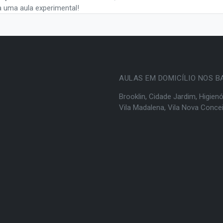
ça uma aula experimental!
AULAS EM DOMICÍLIO NOS B
Brooklin
,
Cidade Jardim
,
Higienó
Vila Madalena
,
Vila Nova Conce