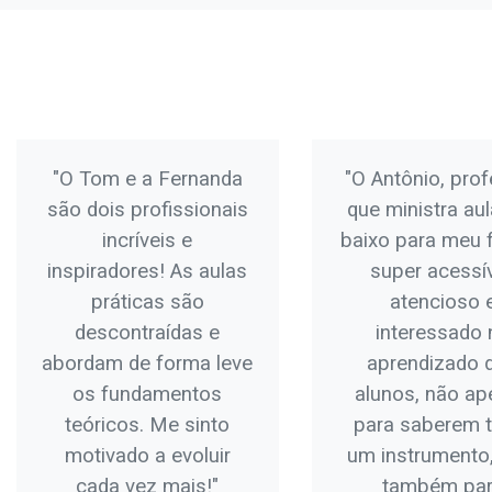
"O Tom e a Fernanda
"O Antônio, pro
são dois profissionais
que ministra au
incríveis e
baixo para meu fi
inspiradores! As aulas
super acessív
práticas são
atencioso 
descontraídas e
interessado 
abordam de forma leve
aprendizado 
os fundamentos
alunos, não ap
teóricos. Me sinto
para saberem 
motivado a evoluir
um instrumento
cada vez mais!"
também pa