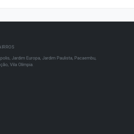
AIRROS
polis
,
Jardim Europa
,
Jardim Paulista
,
Pacaembu
,
ição
,
Vila Olímpia
.