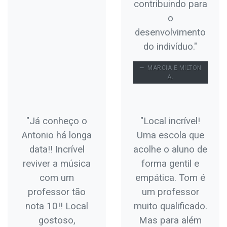
contribuindo para
o
desenvolvimento
do indivíduo."
MARCIA E MILTON
A.
"Já conheço o
"Local incrível!
Antonio há longa
Uma escola que
data!! Incrível
acolhe o aluno de
reviver a música
forma gentil e
com um
empática. Tom é
professor tão
um professor
nota 10!! Local
muito qualificado.
gostoso,
Mas para além