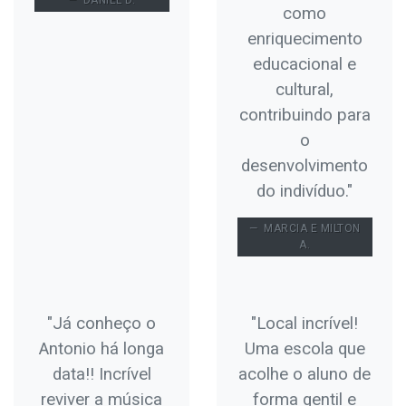
DANIEL D.
como
enriquecimento
educacional e
cultural,
contribuindo para
o
desenvolvimento
do indivíduo."
MARCIA E MILTON
A.
"Já conheço o
"Local incrível!
Antonio há longa
Uma escola que
data!! Incrível
acolhe o aluno de
reviver a música
forma gentil e