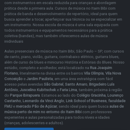
com instrumentos em escala reduzida para crianças e abordagem
prática desde a primeira aula. Cursos de música no Itaim Bibi com
prática de banda e desenvolvimento de repertório, ideal para quem
busca aprender a tocar, aperfeiçoar sua técnica ou se especializar em
um instrumento. Nossa escola de música é uma sala equipada com
todos instrumentos e equipamentos necessários para a prática
coletiva (bandas), mas também oferecemos aulas de música
inidividuais
Aulas presenciais de música no Itaim Bibi, São Paulo – SP, com cursos
de
canto
,
piano
,
violão
,
guitarra
,
contrabaixo elétrico
,
guitarra blues
,
além de
curso de blues
e
minicurso História e Estórias do Blues
. Nosso
estúdio, completo e acolhedor, está localizado na
Rua Joaquim
Floriano
, literalmente na divisa entre os bairros
Vila Olímpia
,
Vila Nova
Conceição
e
Jardim Paulista
, em uma área estratégica com fácil
acesso pelas avenidas
São Gabriel
,
Santo Amaro
,
Brigadeiro Luís
Antônio
,
Juscelino Kubitschek
e
Faria Lima
, também próxima à região
do
Parque Ibirapuera
. Estamos ao lado do
Colégio Gracinha
,
Lourenço
Castanho
,
Leonardo da Vinci Anglo
,
Link School of Business
,
faculdade
FMU
e
mercado Pão de Açúcar
, sendo ideal para quem busca
aulas de
música perto de mim no entorno do Itaim Bibi
com professores
experientes e aulas personalizadas para todos níveis e idades
(crianças, adolescentes e adultos).