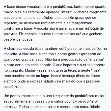
A base desse vocabulário é a
pentatônica
, tanto menor quanto
maior. Mas ela raramente aparece “inteira”. Richards fragmenta
a escala em pequenas células: dois ou três graus que se
repetem, se deslocam ritmicamente e se reorganizam
conforme a base. A escala não é um mapa; é um
estoque de
palavras
. Ele escolhe poucas e insiste nelas até que ganhem
peso e identidade.
A chamada escala blues também está presente, mas de forma
implícita. A blue note surge mais como
gesto expressivo
do
que como grau pensado. Não há a preocupação de “encaixar”
a nota certa em cada acorde. O que importa é o efeito sonoro
no conjunto. Muitas vezes, a nota está tecnicamente “fora”,
mas musicalmente
no lugar
. Isso é herança direta do blues
elétrico, onde a expressividade vale mais do que a precisão
acadêmica.
Um ponto importante é o uso frequente da
pentatônica maior
,
especialmente em bases com sabor country ou rock’n’roll
primitivo. Richards alterna maior e menor com naturalidade,