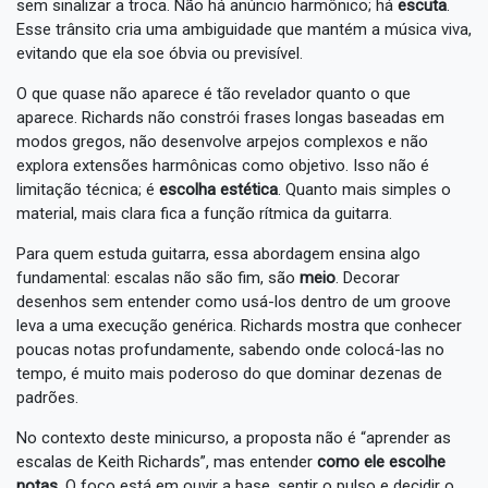
sem sinalizar a troca. Não há anúncio harmônico; há
escuta
.
Esse trânsito cria uma ambiguidade que mantém a música viva,
evitando que ela soe óbvia ou previsível.
O que quase não aparece é tão revelador quanto o que
aparece. Richards não constrói frases longas baseadas em
modos gregos, não desenvolve arpejos complexos e não
explora extensões harmônicas como objetivo. Isso não é
limitação técnica; é
escolha estética
. Quanto mais simples o
material, mais clara fica a função rítmica da guitarra.
Para quem estuda guitarra, essa abordagem ensina algo
fundamental: escalas não são fim, são
meio
. Decorar
desenhos sem entender como usá-los dentro de um groove
leva a uma execução genérica. Richards mostra que conhecer
poucas notas profundamente, sabendo onde colocá-las no
tempo, é muito mais poderoso do que dominar dezenas de
padrões.
No contexto deste minicurso, a proposta não é “aprender as
escalas de Keith Richards”, mas entender
como ele escolhe
notas
. O foco está em ouvir a base, sentir o pulso e decidir o