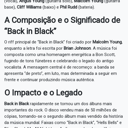
(vocal),
Angus Young
(guitarra solo),
Malcolm Young
(guitarra
base),
Cliff Williams
(baixo) e
Phil Rudd
(bateria).
A Composição e o Significado de
“Back in Black”
O riff principal de “Back in Black” foi criado por
Malcolm Young
,
enquanto a letra foi escrita por
Brian Johnson
. A música foi
composta como uma homenagem energética a Bon Scott,
fugindo de tons fúnebres e celebrando o legado do antigo
vocalista. A mensagem central é de recomeço: a banda se
apresenta “de preto”, em luto, mas determinada a seguir em
frente e continuar produzindo música autêntica.
O Impacto e o Legado
Back in Black
rapidamente se tornou um dos álbuns mais
importantes do rock. O disco vendeu mais de 50 milhões de
cópias, tornando-se o segundo álbum mais vendido da história
da música mundial. Faixas como “Back in Black”, “Hells Bells” e