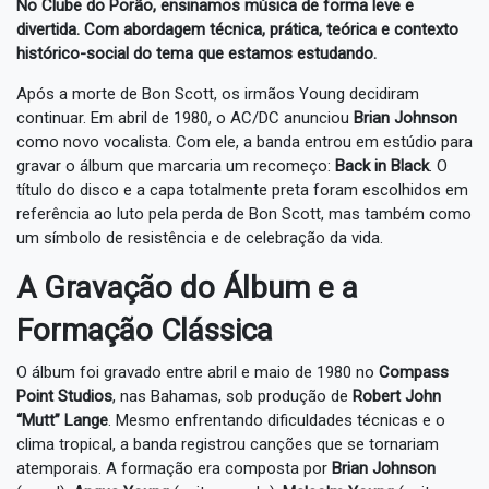
No Clube do Porão, ensinamos música de forma leve e
divertida. Com abordagem técnica, prática, teórica e contexto
histórico-social do tema que estamos estudando.
Após a morte de Bon Scott, os irmãos Young decidiram
continuar. Em abril de 1980, o AC/DC anunciou
Brian Johnson
como novo vocalista. Com ele, a banda entrou em estúdio para
gravar o álbum que marcaria um recomeço:
Back in Black
. O
título do disco e a capa totalmente preta foram escolhidos em
referência ao luto pela perda de Bon Scott, mas também como
um símbolo de resistência e de celebração da vida.
A Gravação do Álbum e a
Formação Clássica
O álbum foi gravado entre abril e maio de 1980 no
Compass
Point Studios
, nas Bahamas, sob produção de
Robert John
“Mutt” Lange
. Mesmo enfrentando dificuldades técnicas e o
clima tropical, a banda registrou canções que se tornariam
atemporais. A formação era composta por
Brian Johnson