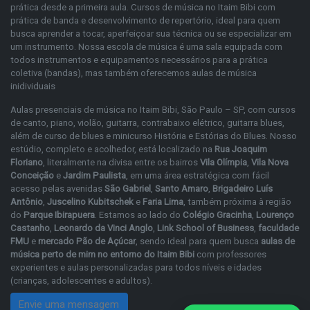
prática desde a primeira aula. Cursos de música no Itaim Bibi com
prática de banda e desenvolvimento de repertório, ideal para quem
busca aprender a tocar, aperfeiçoar sua técnica ou se especializar em
um instrumento. Nossa escola de música é uma sala equipada com
todos instrumentos e equipamentos necessários para a prática
coletiva (bandas), mas também oferecemos aulas de música
inidividuais
Aulas presenciais de música no Itaim Bibi, São Paulo – SP, com cursos
de
canto
,
piano
,
violão
,
guitarra
,
contrabaixo elétrico
,
guitarra blues
,
além de
curso de blues
e
minicurso História e Estórias do Blues
. Nosso
estúdio, completo e acolhedor, está localizado na
Rua Joaquim
Floriano
, literalmente na divisa entre os bairros
Vila Olímpia
,
Vila Nova
Conceição
e
Jardim Paulista
, em uma área estratégica com fácil
acesso pelas avenidas
São Gabriel
,
Santo Amaro
,
Brigadeiro Luís
Antônio
,
Juscelino Kubitschek
e
Faria Lima
, também próxima à região
do
Parque Ibirapuera
. Estamos ao lado do
Colégio Gracinha
,
Lourenço
Castanho
,
Leonardo da Vinci Anglo
,
Link School of Business
,
faculdade
FMU
e
mercado Pão de Açúcar
, sendo ideal para quem busca
aulas de
música perto de mim no entorno do Itaim Bibi
com professores
experientes e aulas personalizadas para todos níveis e idades
(crianças, adolescentes e adultos).
Envie uma mensagem