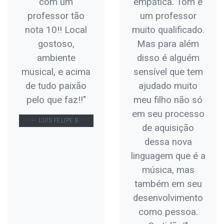
com um
empática. Tom é
professor tão
um professor
nota 10!! Local
muito qualificado.
gostoso,
Mas para além
ambiente
disso é alguém
musical, e acima
sensível que tem
de tudo paixão
ajudado muito
pelo que faz!!"
meu filho não só
em seu processo
LUIS FELIPE B.
de aquisição
dessa nova
linguagem que é a
música, mas
também em seu
desenvolvimento
como pessoa.