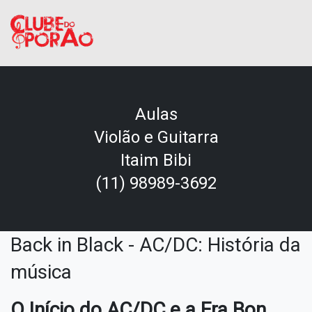
Aulas
Violão e Guitarra
Itaim Bibi
(11) 98989-3692
Back in Black - AC/DC: História da
música
O Início do AC/DC e a Era Bon