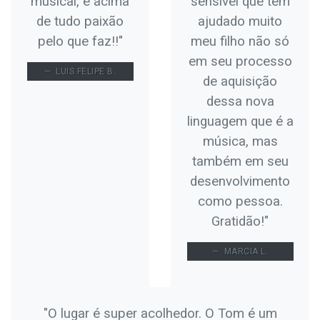
musical, e acima
sensível que tem
de tudo paixão
ajudado muito
pelo que faz!!"
meu filho não só
em seu processo
LUIS FELIPE B.
de aquisição
dessa nova
linguagem que é a
música, mas
também em seu
desenvolvimento
como pessoa.
Gratidão!"
MARCIA L.
"O lugar é super acolhedor. O Tom é um