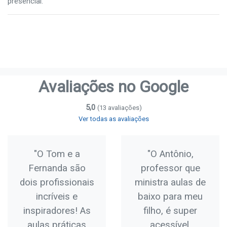
presencial.
Avaliações no Google
5,0
(13 avaliações)
Ver todas as avaliações
"O Tom e a
"O Antônio,
Fernanda são
professor que
dois profissionais
ministra aulas de
incríveis e
baixo para meu
inspiradores! As
filho, é super
aulas práticas
acessível,