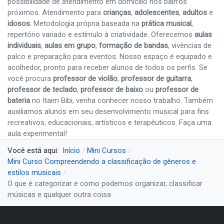
possibilidade de atendimento em domicílio nos bairros
próximos. Atendimento para
crianças
,
adolescentes
,
adultos
e
idosos
. Metodologia própria baseada na
prática musical
,
repertório variado e estímulo à criatividade. Oferecemos
aulas
individuais
,
aulas em grupo
,
formação de bandas
, vivências de
palco e preparação para eventos. Nosso espaço é equipado e
acolhedor, pronto para receber alunos de todos os perfis. Se
você procura
professor de violão
,
professor de guitarra
,
professor de teclado
,
professor de baixo
ou
professor de
bateria
no Itaim Bibi, venha conhecer nosso trabalho. Também
auxiliamos alunos em seu desenvolvimento musical para fins
recreativos, educacionais, artísticos e terapêuticos. Faça uma
aula experimental!
Você está aqui:
Início
Mini Cursos
Mini Curso Compreendendo a classificação de gêneros e
estilos musicais
O que é categorizar e como podemos organizar, classificar
músicas e qualquer outra coisa