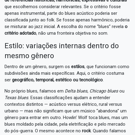
de referências históricas, harmônicas, expressivas e culturais
que escolhemos considerar relevantes. Se o critério fosse
apenas instrumental, parte do blues acústico poderia ser
classificada junto ao folk. Se fosse apenas harmônico, poderia
se misturar ao jazz inicial. A escolha do nome “blues” revela
o
critério adotado
, não uma fronteira objetiva no som.
Estilo: variações internas dentro do
mesmo gênero
Dentro de um gênero, surgem os
estilos
, que funcionam como
subdivisões ainda mais específicas. Aqui, o critério costuma
ser
geográfico, temporal, estético ou tecnológico
.
No próprio blues, falamos em
Delta blues
,
Chicago blues
ou
Texas blues
. Essas classificações ajudam a entender
contextos distintos — acústico versus elétrico, rural versus
urbano — mas não significam que um músico “abandona” um
gênero para entrar em outro. Howlin’ Wolf toca blues, mas um
blues moldado pela cidade, pela eletrificação e pelo mercado
do pós-guerra. O mesmo acontece no
rock
. Quando falamos