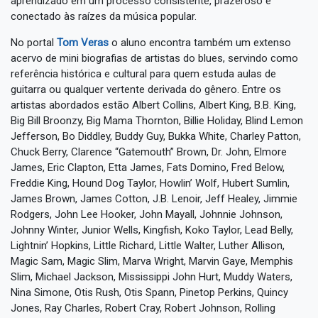
aprendizado em um processo consistente, prazeroso e
conectado às raízes da música popular.
No portal
Tom Veras
o aluno encontra também um extenso
acervo de mini biografias de artistas do blues, servindo como
referência histórica e cultural para quem estuda aulas de
guitarra ou qualquer vertente derivada do gênero. Entre os
artistas abordados estão Albert Collins, Albert King, B.B. King,
Big Bill Broonzy, Big Mama Thornton, Billie Holiday, Blind Lemon
Jefferson, Bo Diddley, Buddy Guy, Bukka White, Charley Patton,
Chuck Berry, Clarence “Gatemouth” Brown, Dr. John, Elmore
James, Eric Clapton, Etta James, Fats Domino, Fred Below,
Freddie King, Hound Dog Taylor, Howlin’ Wolf, Hubert Sumlin,
James Brown, James Cotton, J.B. Lenoir, Jeff Healey, Jimmie
Rodgers, John Lee Hooker, John Mayall, Johnnie Johnson,
Johnny Winter, Junior Wells, Kingfish, Koko Taylor, Lead Belly,
Lightnin’ Hopkins, Little Richard, Little Walter, Luther Allison,
Magic Sam, Magic Slim, Marva Wright, Marvin Gaye, Memphis
Slim, Michael Jackson, Mississippi John Hurt, Muddy Waters,
Nina Simone, Otis Rush, Otis Spann, Pinetop Perkins, Quincy
Jones, Ray Charles, Robert Cray, Robert Johnson, Rolling