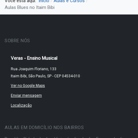
Você está aqui:
Início
Aulas e Cursos
Aulas Blues no Itaim Bibi
SOBRE NÓS
Veras - Ensino Musical
Rua Joaquim Floriano, 133
Itaim Bibi, São Paulo, SP - CEP 04534-010
Ver no Google Maps
Enviar mensagem
Localização
AULAS EM DOMICÍLIO NOS BAIRROS