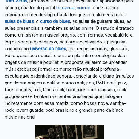
Tom Veras
, professor de blues e pesquisador apaixonado pelo
gênero, criador do portal
tomveras.com.br
, onde o aluno
encontra conteúdos aprofundados que complementam as
aulas de blues
, o
curso de blues
, as
aulas de guitarra blues
, as
aulas presenciais e também as aulas online. O estudo é tratado
como um sistema musical próprio, com formas, vocabulário e
lógica sonora específicos, sempre incentivando a pesquisa
contínua no
universo do blues
, que reúne histórias, glossário,
vídeos, análises sociais e uma ampla linha cronológica das
origens da música popular. A proposta vai além de aprender
músicas: busca formar compreensão musical profunda,
escuta ativa e identidade sonora, conectando o aluno às raízes
que deram origem a estilos como rock, pop, R&B, soul, jazz,
funk, country, folk, blues rock, hard rock, rock clássico, rock
progressivo e também vertentes brasileiras que dialogam
indiretamente com essa matriz, como bossa nova, samba-
rock, jovem guarda, soul brasileiro e grande parte da black
music nacional.