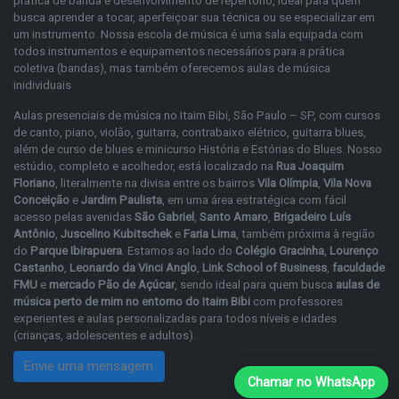
prática de banda e desenvolvimento de repertório, ideal para quem
busca aprender a tocar, aperfeiçoar sua técnica ou se especializar em
um instrumento. Nossa escola de música é uma sala equipada com
todos instrumentos e equipamentos necessários para a prática
coletiva (bandas), mas também oferecemos aulas de música
inidividuais
Aulas presenciais de música no Itaim Bibi, São Paulo – SP, com cursos
de
canto
,
piano
,
violão
,
guitarra
,
contrabaixo elétrico
,
guitarra blues
,
além de
curso de blues
e
minicurso História e Estórias do Blues
. Nosso
estúdio, completo e acolhedor, está localizado na
Rua Joaquim
Floriano
, literalmente na divisa entre os bairros
Vila Olímpia
,
Vila Nova
Conceição
e
Jardim Paulista
, em uma área estratégica com fácil
acesso pelas avenidas
São Gabriel
,
Santo Amaro
,
Brigadeiro Luís
Antônio
,
Juscelino Kubitschek
e
Faria Lima
, também próxima à região
do
Parque Ibirapuera
. Estamos ao lado do
Colégio Gracinha
,
Lourenço
Castanho
,
Leonardo da Vinci Anglo
,
Link School of Business
,
faculdade
FMU
e
mercado Pão de Açúcar
, sendo ideal para quem busca
aulas de
música perto de mim no entorno do Itaim Bibi
com professores
experientes e aulas personalizadas para todos níveis e idades
(crianças, adolescentes e adultos).
Envie uma mensagem
Chamar no WhatsApp