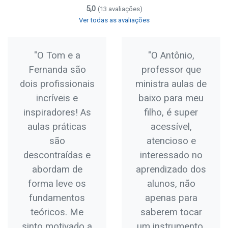
5,0
(13 avaliações)
Ver todas as avaliações
"O Tom e a
"O Antônio,
Fernanda são
professor que
dois profissionais
ministra aulas de
incríveis e
baixo para meu
inspiradores! As
filho, é super
aulas práticas
acessível,
são
atencioso e
descontraídas e
interessado no
abordam de
aprendizado dos
forma leve os
alunos, não
fundamentos
apenas para
teóricos. Me
saberem tocar
sinto motivado a
um instrumento,