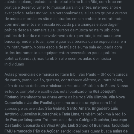
acústico, piano, teclado, canto e bateria no Itaim Bibi, com foco em
prática e desenvolvimento musical para iniciantes, intermediários e
avançados. Aulas individuais personalizadas, aulas em grupo e cursos
de música modulares são ministrados em um ambiente estruturado,
com instrumentos em escala reduzida para crianças e abordagem
prática desde a primeira aula. Cursos de música no Itaim Bibi com
prática de banda e desenvolvimento de repertório, ideal para quem
busca aprender a tocar, aperfeiçoar sua técnica ou se especializar em
um instrumento. Nossa escola de música é uma sala equipada com
todos instrumentos e equipamentos necessários para a prática
coletiva (bandas), mas também oferecemos aulas de música
inidividuais
Aulas presenciais de música no Itaim Bibi, São Paulo – SP, com cursos
de
canto
,
piano
,
violão
,
guitarra
,
contrabaixo elétrico
,
guitarra blues
,
além de
curso de blues
e
minicurso História e Estórias do Blues
. Nosso
estúdio, completo e acolhedor, está localizado na
Rua Joaquim
Floriano
, literalmente na divisa entre os bairros
Vila Olímpia
,
Vila Nova
Conceição
e
Jardim Paulista
, em uma área estratégica com fácil
acesso pelas avenidas
São Gabriel
,
Santo Amaro
,
Brigadeiro Luís
Antônio
,
Juscelino Kubitschek
e
Faria Lima
, também próxima à região
do
Parque Ibirapuera
. Estamos ao lado do
Colégio Gracinha
,
Lourenço
Castanho
,
Leonardo da Vinci Anglo
,
Link School of Business
,
faculdade
FMU
e
mercado Pão de Açúcar
, sendo ideal para quem busca
aulas de