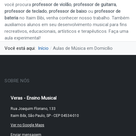
você procura
professor de violão
,
professor de guitarra
,
professor de teclado
,
professor de baixo
ou
professor de
bateria
no Itaim Bibi, venha conhecer nosso trabalho. Também
auxiliamos alunos em seu desenvolvimento musical para fins
recreativos, educacionais, artísticos e terapêuticos. Faça uma
aula experimental!
Você está aqui:
Início
Aulas de Música em Domicílio
SOBRE NÓS
Veras - Ensino Musical
Rua Joaquim Floriano, 133
Itaim Bibi, São Paulo, SP - CEP 04534-010
Ver no Google Maps
Enviar mensagem