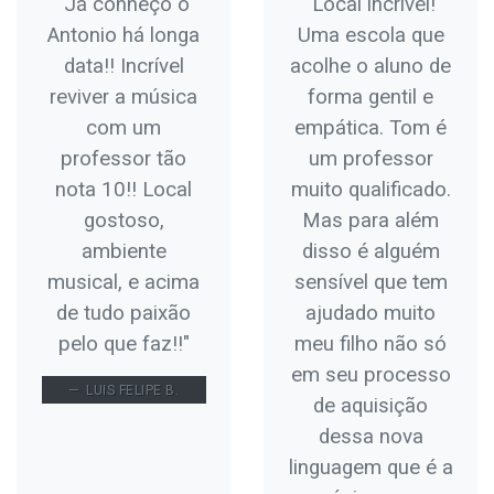
"Já conheço o
"Local incrível!
Antonio há longa
Uma escola que
data!! Incrível
acolhe o aluno de
reviver a música
forma gentil e
com um
empática. Tom é
professor tão
um professor
nota 10!! Local
muito qualificado.
gostoso,
Mas para além
ambiente
disso é alguém
musical, e acima
sensível que tem
de tudo paixão
ajudado muito
pelo que faz!!"
meu filho não só
em seu processo
LUIS FELIPE B.
de aquisição
dessa nova
linguagem que é a